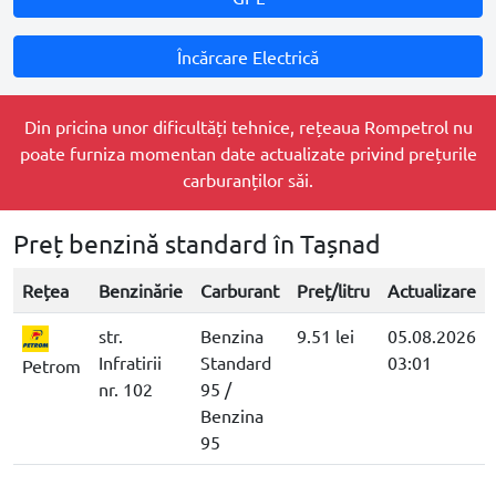
Încărcare Electrică
Din pricina unor dificultăți tehnice, rețeaua Rompetrol nu
poate furniza momentan date actualizate privind prețurile
carburanților săi.
Preț benzină standard în Tașnad
Rețea
Benzinărie
Carburant
Preț/litru
Actualizare
str.
Benzina
9.51 lei
05.08.2026
Infratirii
Standard
03:01
Petrom
nr. 102
95 /
Benzina
95