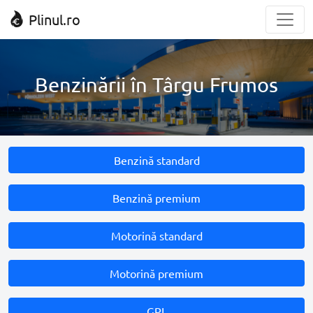
Plinul.ro
Benzinării în Târgu Frumos
Benzină standard
Benzină premium
Motorină standard
Motorină premium
GPL