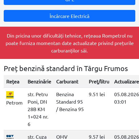
Încărcare Electrică
Din pricina unor dificultăți tehnice, rețeaua Rompetrol nu
poate furniza momentan date actualizate privind prețurile
carburanților săi.
Preț benzină standard în Târgu Frumos
Rețea
Benzinărie
Carburant
Preț/litru
Actualizare
str. Petru
Benzina
9.51 lei
05.08.2026
Poni, DN
Standard 95
03:01
Petrom
28B KM
/ Benzina 95
1+024 nr.
6
str. Cuza
OMV
9.57 lei
05.08.2026