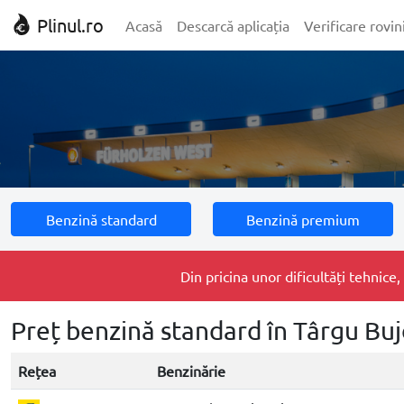
Plinul.ro
Acasă
Descarcă aplicația
Verificare rovin
Benzină standard
Benzină premium
Din pricina unor dificultăți tehnic
Preț benzină standard în Târgu Buj
Rețea
Benzinărie