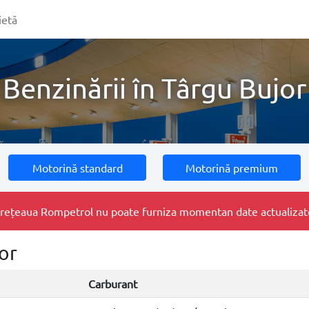
ietă
Benzinării în Târgu Bujor
Motorină standard
Motorină premium
e, rețeaua Rompetrol nu poate furniza momentan date actualizate 
or
Carburant