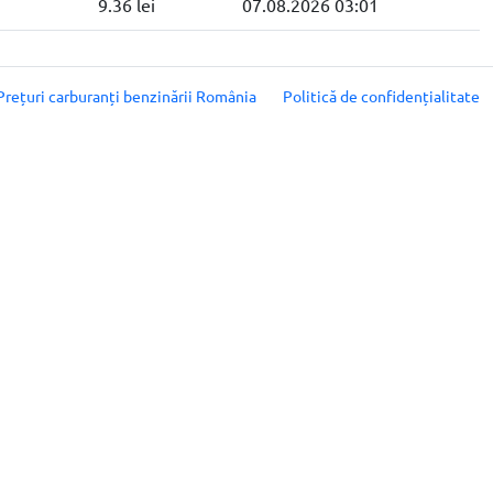
9.36 lei
07.08.2026 03:01
Prețuri carburanți benzinării România
Politică de confidențialitate