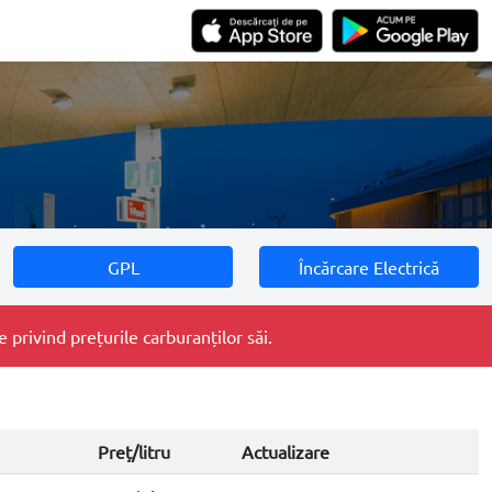
GPL
Încărcare Electrică
privind prețurile carburanților săi.
Preț/litru
Actualizare