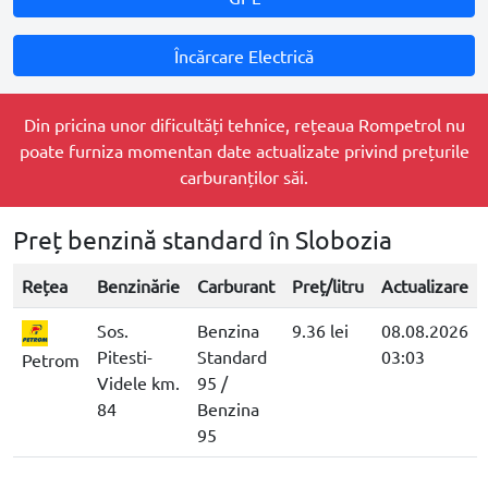
Încărcare Electrică
Din pricina unor dificultăți tehnice, rețeaua Rompetrol nu
poate furniza momentan date actualizate privind prețurile
carburanților săi.
Preț benzină standard în Slobozia
Rețea
Benzinărie
Carburant
Preț/litru
Actualizare
Sos.
Benzina
9.36 lei
08.08.2026
Pitesti-
Standard
03:03
Petrom
Videle km.
95 /
84
Benzina
95