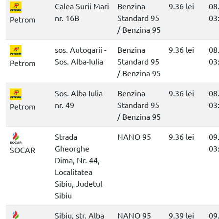
Calea Surii Mari
Benzina
9.36 lei
08
nr. 16B
Standard 95
03
Petrom
/ Benzina 95
sos. Autogarii -
Benzina
9.36 lei
08
Sos. Alba-Iulia
Standard 95
03
Petrom
/ Benzina 95
Sos. Alba Iulia
Benzina
9.36 lei
08
nr. 49
Standard 95
03
Petrom
/ Benzina 95
Strada
NANO 95
9.36 lei
09
Gheorghe
03
SOCAR
Dima, Nr. 44,
Localitatea
Sibiu, Judetul
Sibiu
Sibiu, str. Alba
NANO 95
9.39 lei
09