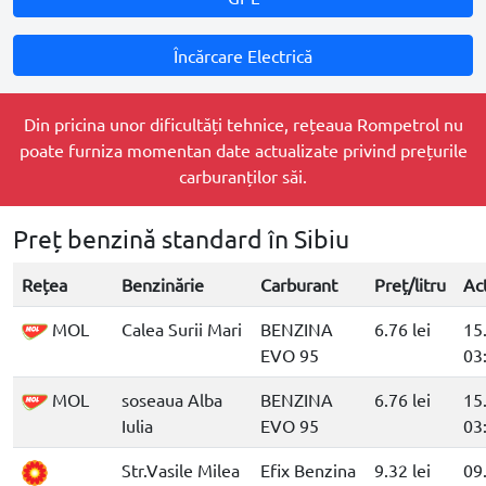
Încărcare Electrică
Din pricina unor dificultăți tehnice, rețeaua Rompetrol nu
poate furniza momentan date actualizate privind prețurile
carburanților săi.
Preț benzină standard în Sibiu
Rețea
Benzinărie
Carburant
Preț/litru
Ac
MOL
Calea Surii Mari
BENZINA
6.76 lei
15
EVO 95
03
MOL
soseaua Alba
BENZINA
6.76 lei
15
Iulia
EVO 95
03
Str.Vasile Milea
Efix Benzina
9.32 lei
09