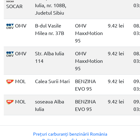
Iulia, nr. 108B,
03
SOCAR
Judetul Sibiu
OMV
B-dul Vasile
OMV
9.42 lei
08
Milea nr. 37B
MaxxMotion
03
95
OMV
Str. Alba Iulia
OMV
9.42 lei
08
114
MaxxMotion
03
95
MOL
Calea Surii Mari
BENZINA
9.42 lei
09
EVO 95
03
MOL
soseaua Alba
BENZINA
9.42 lei
09
Iulia
EVO 95
03
Prețuri carburanți benzinării România