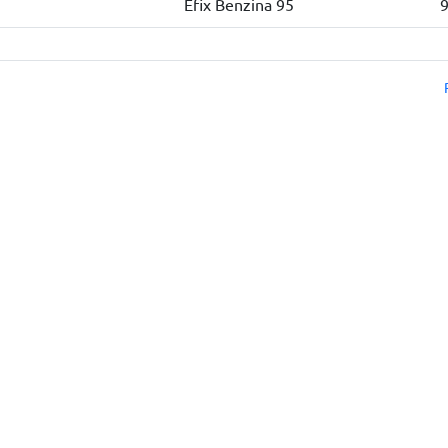
Efix Benzina 95
9