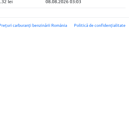
.32 lei
08.08.2026 03:03
Prețuri carburanți benzinării România
Politică de confidențialitate