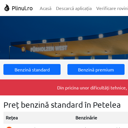
Plinul.ro
Acasă
Descarcă aplicația
Verificare rovin
Benzină standard
Benzină premium
Din pricina unor dificultăți tehnic
Preț benzină standard în Petelea
Rețea
Benzinărie