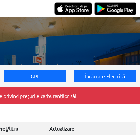
GPL
Încărcare Electrică
privind prețurile carburanților săi.
reț/litru
Actualizare