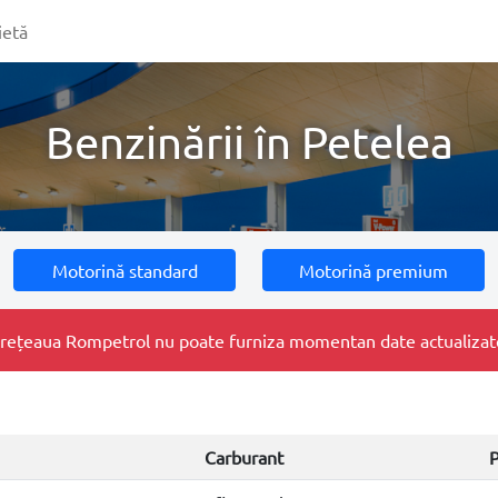
ietă
Benzinării în Petelea
Motorină standard
Motorină premium
e, rețeaua Rompetrol nu poate furniza momentan date actualizate 
Carburant
P