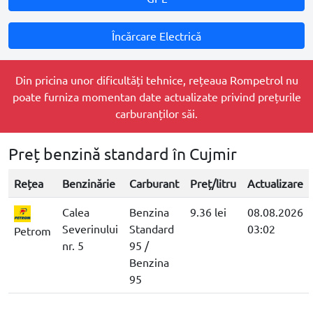
Încărcare Electrică
Din pricina unor dificultăți tehnice, rețeaua Rompetrol nu
poate furniza momentan date actualizate privind prețurile
carburanților săi.
Preț benzină standard în Cujmir
Rețea
Benzinărie
Carburant
Preț/litru
Actualizare
Calea
Benzina
9.36 lei
08.08.2026
Severinului
Standard
03:02
Petrom
nr. 5
95 /
Benzina
95