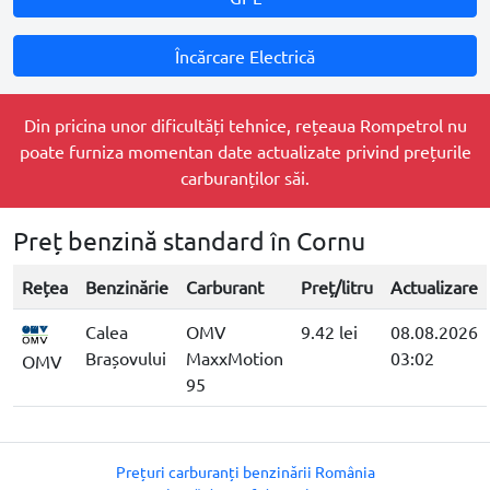
Încărcare Electrică
Din pricina unor dificultăți tehnice, rețeaua Rompetrol nu
poate furniza momentan date actualizate privind prețurile
carburanților săi.
Preț benzină standard în Cornu
Rețea
Benzinărie
Carburant
Preț/litru
Actualizare
Calea
OMV
9.42 lei
08.08.2026
Brașovului
MaxxMotion
03:02
OMV
95
Prețuri carburanți benzinării România