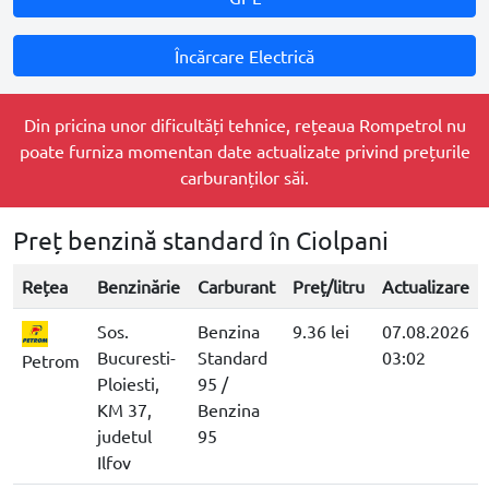
Încărcare Electrică
Din pricina unor dificultăți tehnice, rețeaua Rompetrol nu
poate furniza momentan date actualizate privind prețurile
carburanților săi.
Preț benzină standard în Ciolpani
Rețea
Benzinărie
Carburant
Preț/litru
Actualizare
Sos.
Benzina
9.36 lei
07.08.2026
Bucuresti-
Standard
03:02
Petrom
Ploiesti,
95 /
KM 37,
Benzina
judetul
95
Ilfov